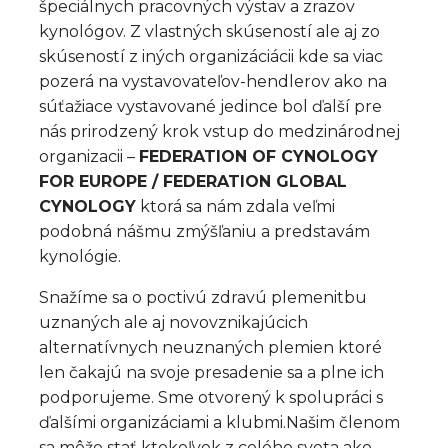
špeciálnych pracovných výstav a zrazov
kynológov. Z vlastných skúseností ale aj zo
skúseností z iných organizáciácii kde sa viac
pozerá na vystavovateľov-hendlerov ako na
súťažiace vystavované jedince bol ďalší pre
nás prirodzený krok vstup do medzinárodnej
organizacii –
FEDERATION OF CYNOLOGY
FOR EUROPE / FEDERATION GLOBAL
CYNOLOGY
ktorá sa nám zdala veľmi
podobná nášmu zmýšľaniu a predstavám
kynológie.
Snažíme sa o poctivú zdravú plemenitbu
uznaných ale aj novovznikajúcich
alternatívnych neuznaných plemien ktoré
len čakajú na svoje presadenie sa a plne ich
podporujeme. Sme otvorený k spolupráci s
ďalšími organizáciami a klubmi.Našim členom
sa môže stať ktokoľvek z celého sveta ako