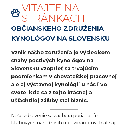
VITAJTE NA
STRÁNKACH
OBČIANSKEHO ZDRUŽENIA
KYNOLÓGOV NA SLOVENSKU
Vznik nášho združenia je výsledkom
snahy poctivých kynológov na
Slovensku vzoprieť sa trvajúcim
podmienkam v chovateľskej pracovnej
ale aj výstavnej kynológii u nás i vo
svete, kde sa z tejto krásnej a
ušľachtilej záľuby stal biznis.
Naše združenie sa zaoberá poriadaním
klubových národných medzinárodných ale aj