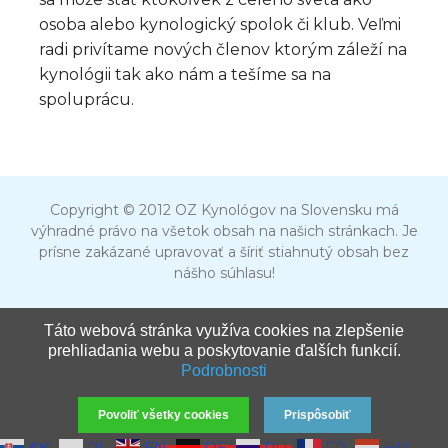
osoba alebo kynologický spolok či klub. Veľmi
radi privítame nových členov ktorým záleží na
kynológii tak ako nám a tešíme sa na
spoluprácu.
Copyright © 2012 OZ Kynológov na Slovensku má
výhradné právo na všetok obsah na našich stránkach. Je
prísne zakázané upravovať a šíriť stiahnutý obsah bez
nášho súhlasu!
Táto webová stránka využíva cookies na zlepšenie
prehliadania webu a poskytovanie ďalších funkcií.
Podrobnosti
Povoliť všetky cookies
Prispôsobiť
SK
PL
EN
DE
RU
FR
HU