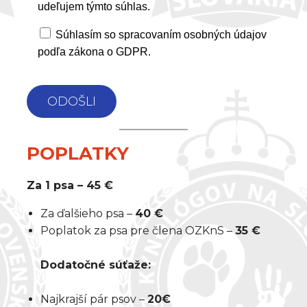
udeľujem týmto súhlas.
Súhlasím so spracovaním osobných údajov
podľa zákona o GDPR.
A
POPLATKY
L
T
Za 1 psa – 45 €
E
R
Za ďalšieho psa –
40 €
N
Poplatok za psa pre člena OZKnS –
35 €
A
T
Dodatočné súťaže:
I
V
Najkrajší pár psov –
20€
E