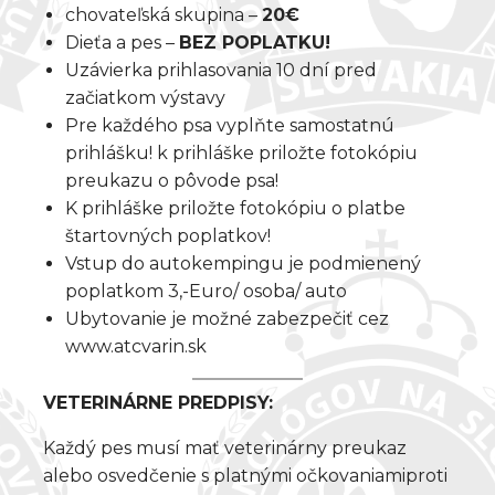
chovateľská skupina –
20€
:
Dieťa a pes –
BEZ POPLATKU!
Uzávierka prihlasovania 10 dní pred
začiatkom výstavy
Pre každého psa vyplňte samostatnú
prihlášku! k prihláške priložte fotokópiu
preukazu o pôvode psa!
K prihláške priložte fotokópiu o platbe
štartovných poplatkov!
Vstup do autokempingu je podmienený
poplatkom 3,-Euro/ osoba/ auto
Ubytovanie je možné zabezpečiť cez
www.atcvarin.sk
VETERINÁRNE PREDPISY:
Každý pes musí mať veterinárny preukaz
alebo osvedčenie s platnými očkovaniamiproti