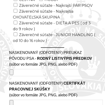
Záverečné súťaže - Najkrajší PÁR PSOV
Záverečné súťaže - Najkrajšia
CHOVATEĽSKÁ SKUPINA
Záverečné súťaže - DIEŤA A PES ( od 3
do 9 rokov )
Záverečné súťaže - JUNIOR HANDLING (
od 10 do 16 rokov )
NASKENOVANÝ (ODFOTENÝ) PREUKAZ
PÔVODU PSA -
RODNÝ LIST/VÝPIS PREDKOV
(súbor vo formáte JPG, PNG, alebo PDF)
NASKENOVANÝ (ODFOTENÝ)
CERTIFKÁT
PRACOVNEJ SKÚŠKY
(súbor vo formáte JPG, PNG, alebo PDF)