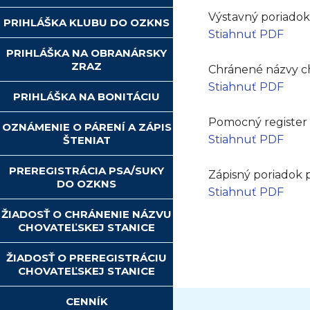
Výstavný poriado
PRIHLÁŠKA KLUBU DO OZKNS
Stiahnuť PDF
PRIHLÁŠKA NA OBRANÁRSKY
ZRAZ
Chránené názvy c
Stiahnuť PDF
PRIHLÁŠKA NA BONITÁCIU
Pomocný registe
OZNÁMENIE O PÁRENÍ A ZÁPIS
Stiahnuť PDF
ŠTENIAT
PREREGISTRÁCIA PSA/SUKY
Zápisný poriadok
DO OZKNS
Stiahnuť PDF
ŽIADOSŤ O CHRÁNENIE NÁZVU
CHOVATEĽSKEJ STANICE
ŽIADOSŤ O PREREGISTRÁCIU
CHOVATEĽSKEJ STANICE
CENNÍK