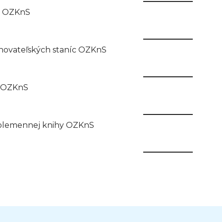
k OZKnS
hovateľských staníc OZKnS
r OZKnS
 plemennej knihy OZKnS