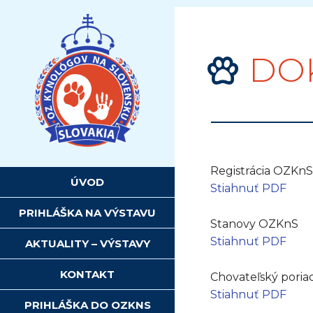
Skip
to
content
DO
Registrácia OZKnS
ÚVOD
Stiahnuť PDF
PRIHLÁŠKA NA VÝSTAVU
Stanovy OZKnS
Stiahnuť PDF
AKTUALITY – VÝSTAVY
KONTAKT
Chovateľský pori
Stiahnuť PDF
PRIHLÁŠKA DO OZKNS